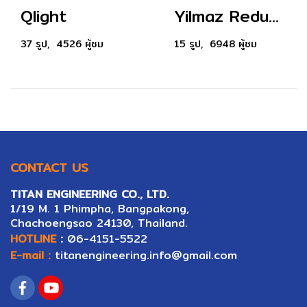
Qlight
Yilmaz Reduktor
37 รูป, 4526 ผู้ชม
15 รูป, 6948 ผู้ชม
CONTACT US
TITAN ENGINEERING CO., LTD.
1/19 M. 1 Phimpha, Bangpakong,
Ch
ac
hoengsao 24130, Thailand.
HOTLINE
:
06-4151-5522
E-mail :
titanengineering.info@gmail.com