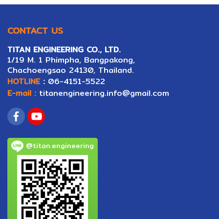
CONTACT US
TITAN ENGINEERING CO., LTD.
1/19 M. 1 Phimpha, Bangpakong,
Ch
ac
hoengsao 24130, Thailand.
HOTLINE
:
06-4151-5522
E-mail :
titanengineering.info@gmail.com
@titan.engineering