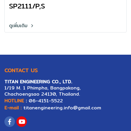
SP2111/P,S
ดูเพิ่มเติม
CONTACT US
TITAN ENGINEERING CO., LTD.
1/19 M. 1 Phimpha, Bangpakong,
Ch
ac
hoengsao 24130, Thailand.
HOTLINE
:
06-4151-5522
E-mail :
titanengineering.info@gmail.com