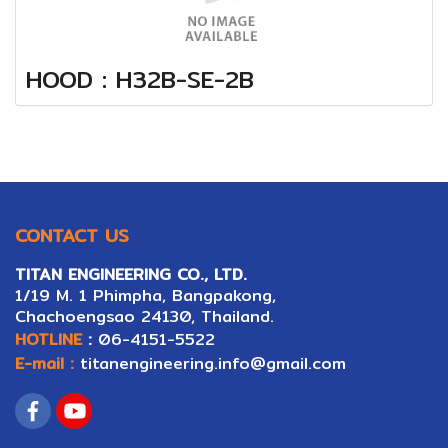
HOOD : H32B-SE-2B
CONTACT US
TITAN ENGINEERING CO., LTD.
1/19 M. 1 Phimpha, Bangpakong,
Ch
ac
hoengsao 24130, Thailand.
HOTLINE
:
06-4151-5522
E-mail :
titanengineering.info@gmail.com