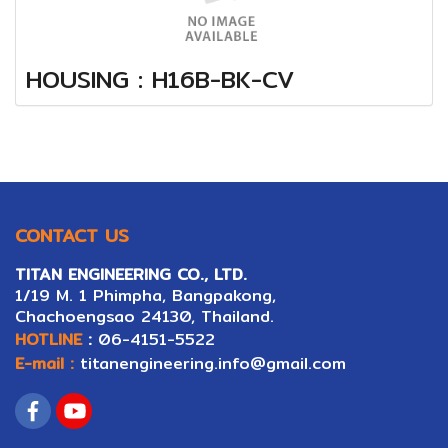
HOUSING : H16B-BK-CV
CONTACT US
TITAN ENGINEERING CO., LTD.
1/19 M. 1 Phimpha, Bangpakong,
Ch
ac
hoengsao 24130, Thailand.
HOTLINE
:
06-4151-5522
E-mail :
titanengineering.info@gmail.com