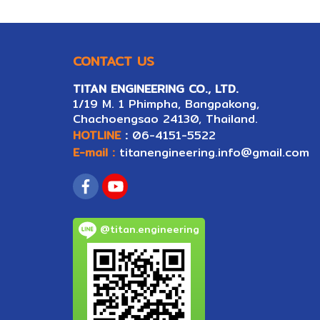
CONTACT US
TITAN ENGINEERING CO., LTD.
1/19 M. 1 Phimpha, Bangpakong,
Ch
ac
hoengsao 24130, Thailand.
HOTLINE
:
06-4151-5522
E-mail :
titanengineering.info@gmail.com
@titan.engineering