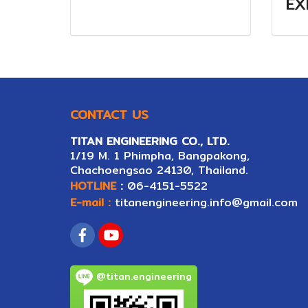
EX
CONTACT US
TITAN ENGINEERING CO., LTD.
1/19 M. 1 Phimpha, Bangpakong,
Ch
ac
hoengsao 24130, Thailand.
HOTLINE
:
06-4151-5522
E-mail :
titanengineering.info@gmail.com
@titan.engineering