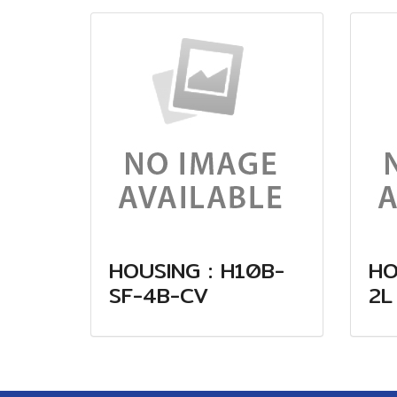
HOUSING : H10B-
HO
SF-4B-CV
2L