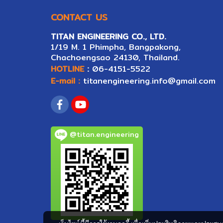
CONTACT US
TITAN ENGINEERING CO., LTD.
1/19 M. 1 Phimpha, Bangpakong,
Ch
ac
hoengsao 24130, Thailand.
HOTLINE
:
06-4151-5522
E-mail :
titanengineering.info@gmail.com
@titan.engineering