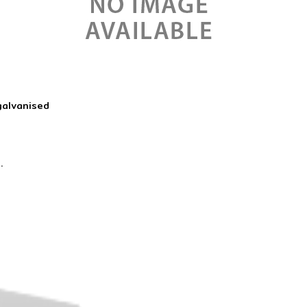
galvanised
s.